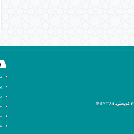
پ
د
پا
ب
م
م
ه