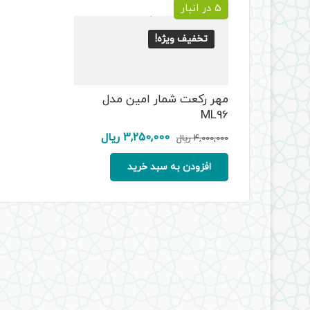
5 در انبار
تخفیف ویژه!
مهر رکعت شمار امین مدل
ML96
قیمت
قیمت
3,250,000
ریال
4,000,000
ریال
اصلی:
فعلی:
4,000,000 ریال
3,250,000 ریال.
افزودن به سبد خرید
بود.