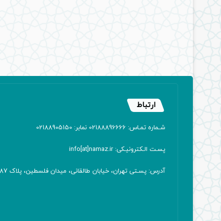
ارتباط
شـماره تمـاس: 02188896666 نمابر: 02188905150
پسـت الـکترونیـکی: info[at]namaz.ir
آدرس: پسـتی تهران، خیابان طالقانی، میدان فلسطین، پلاک 387 کدپستی: ۱۴۱۶۷۱۳۸۱۱