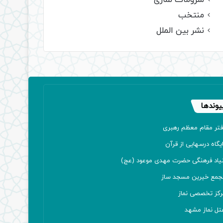
ملزومات نمازی
منتخب
نشر بین الملل
یوندها
فتر مقام معظم رهبری
یگاه درسهایی از قرآن
نیاد فرهنگی حضرت مهدی موعود (عج)
جمع خیرین مسجد ساز
رکز تخصصی نماز
تل نماز مشهد