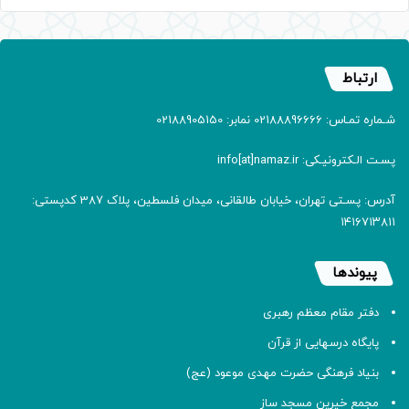
ارتباط
شـماره تمـاس: 02188896666 نمابر: 02188905150
پسـت الـکترونیـکی: info[at]namaz.ir
آدرس: پسـتی تهران، خیابان طالقانی، میدان فلسطین، پلاک 387 کدپستی:
۱۴۱۶۷۱۳۸۱۱
پیوندها
دفتر مقام معظم رهبری
پایگاه درسهایی از قرآن
بنیاد فرهنگی حضرت مهدی موعود (عج)
مجمع خیرین مسجد ساز