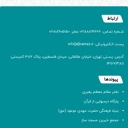
ارتباط
شـماره تمـاس: 02188896666 نمابر: 02188905150
پسـت الـکترونیـکی: info[at]namaz.ir
آدرس: پسـتی تهران، خیابان طالقانی، میدان فلسطین، پلاک 387 کدپستی:
۱۴۱۶۷۱۳۸۱۱
پیوندها
دفتر مقام معظم رهبری
پایگاه درسهایی از قرآن
بنیاد فرهنگی حضرت مهدی موعود (عج)
مجمع خیرین مسجد ساز