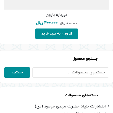
می‌باره بارون
قیمت
قیمت
400,000
ریال
500,000
ریال
اصلی:
فعلی:
500,000 ریال
400,000 ریال.
افزودن به سبد خرید
بود.
جستجو محصول
جستجو
جستجو
برای:
دسته‌های محصولات
انتشارات بنیاد حضرت مهدی موعود (عج)