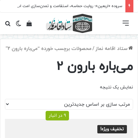
سروده‌ «اربعین»؛ روایت حماسه، استقامت و تمدن‌سازی امت اسلامی
فهرست
تغییر پ
مشاهده سبد 
جس
ستاد اقامه نماز
/
محصولات برچسب خورده “می‌باره بارون 2”
می‌باره بارون 2
نمایش یک نتیجه
9 در انبار
تخفیف ویژه!