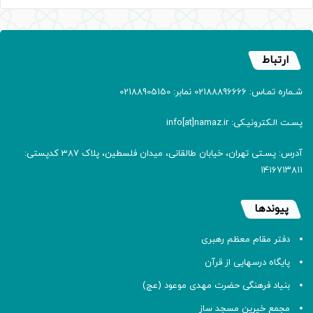
ارتباط
شـماره تمـاس: 02188896666 نمابر: 02188905150
پسـت الـکترونیـکی: info[at]namaz.ir
آدرس: پسـتی تهران، خیابان طالقانی، میدان فلسطین، پلاک 387 کدپستی:
۱۴۱۶۷۱۳۸۱۱
پیوندها
دفتر مقام معظم رهبری
پایگاه درسهایی از قرآن
بنیاد فرهنگی حضرت مهدی موعود (عج)
مجمع خیرین مسجد ساز