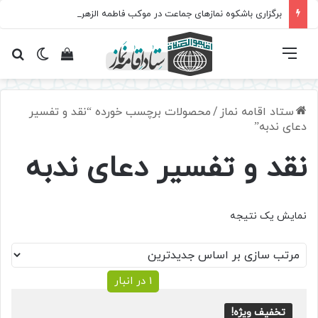
برگزاری باشکوه نمازهای جماعت در موکب فاطمه الزهرا (س)
فهرست
تغییر پ
مشاهده سبد 
جس
ستاد اقامه نماز
/
محصولات برچسب خورده “نقد و تفسیر
دعای ندبه”
نقد و تفسیر دعای ندبه
نمایش یک نتیجه
1 در انبار
تخفیف ویژه!