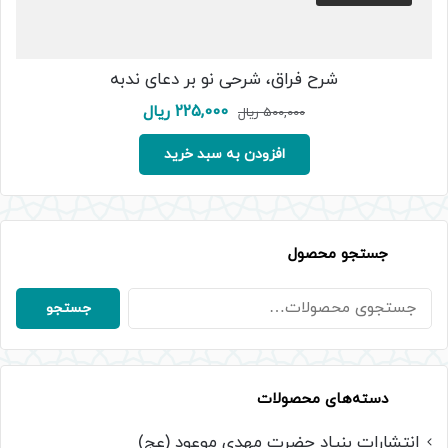
شرح فراق، شرحی نو بر دعای ندبه
قیمت
قیمت
225,000
ریال
500,000
ریال
اصلی:
فعلی:
500,000 ریال
225,000 ریال.
افزودن به سبد خرید
بود.
جستجو محصول
جستجو
جستجو
برای:
دسته‌های محصولات
انتشارات بنیاد حضرت مهدی موعود (عج)