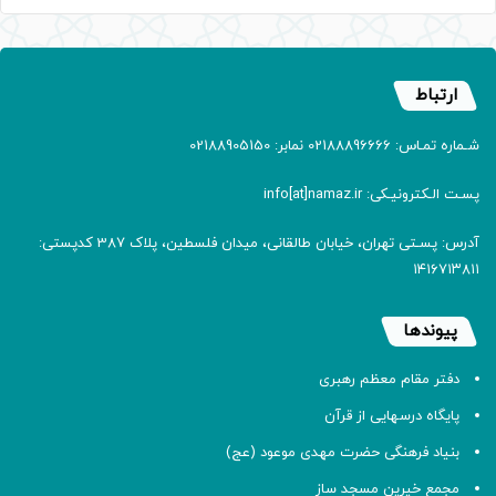
ارتباط
شـماره تمـاس: 02188896666 نمابر: 02188905150
پسـت الـکترونیـکی: info[at]namaz.ir
آدرس: پسـتی تهران، خیابان طالقانی، میدان فلسطین، پلاک 387 کدپستی:
۱۴۱۶۷۱۳۸۱۱
پیوندها
دفتر مقام معظم رهبری
پایگاه درسهایی از قرآن
بنیاد فرهنگی حضرت مهدی موعود (عج)
مجمع خیرین مسجد ساز