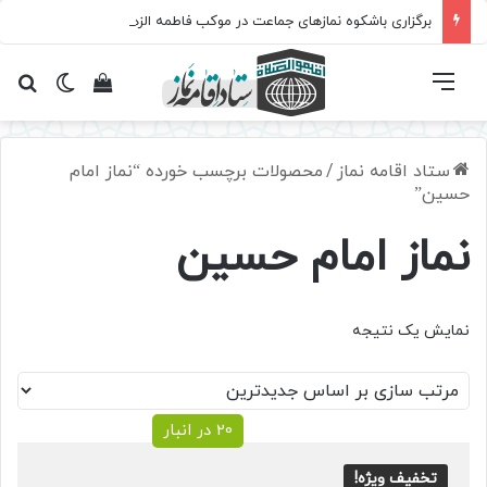
برگزاری باشکوه نمازهای جماعت در موکب فاطمه الزهرا (س)
فهرست
تغییر پ
مشاهده سبد 
جس
ستاد اقامه نماز
/
محصولات برچسب خورده “نماز امام
حسین”
نماز امام حسین
نمایش یک نتیجه
20 در انبار
تخفیف ویژه!