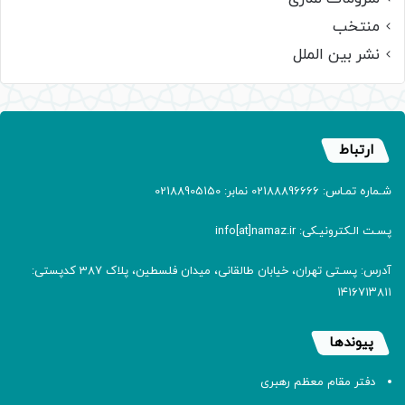
منتخب
نشر بین الملل
ارتباط
شـماره تمـاس: 02188896666 نمابر: 02188905150
پسـت الـکترونیـکی: info[at]namaz.ir
آدرس: پسـتی تهران، خیابان طالقانی، میدان فلسطین، پلاک 387 کدپستی:
۱۴۱۶۷۱۳۸۱۱
پیوندها
دفتر مقام معظم رهبری