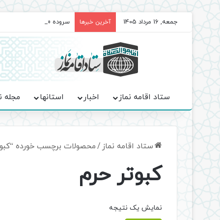
جمعه, 16 مرداد 1405
سروده‌ «اربعین»؛ روایت ح
آخرین خبرها
ستاد اقامه نماز
اخبار
استانها
مجله ن
ستاد اقامه نماز
/
محصولات برچسب خورده “کبوت
کبوتر حرم
نمایش یک نتیجه