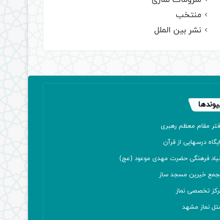
ملزومات نمازی
منتخب
نشر بین الملل
یوندها
فتر مقام معظم رهبری
یگاه درسهایی از قرآن
نیاد فرهنگی حضرت مهدی موعود (عج)
جمع خیرین مسجد ساز
رکز تخصصی نماز
تل نماز مشهد