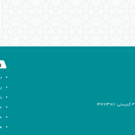
پ
د
پا
ب
م
م
ه