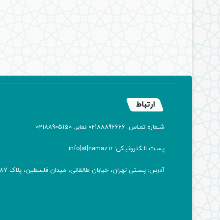
ارتباط
شـماره تمـاس: 02188896666 نمابر: 02188905150
پسـت الـکترونیـکی: info[at]namaz.ir
آدرس: پسـتی تهران، خیابان طالقانی، میدان فلسطین، پلاک 387 کدپستی: ۱۴۱۶۷۱۳۸۱۱