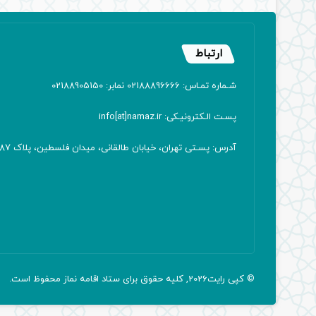
ارتباط
شـماره تمـاس: 02188896666 نمابر: 02188905150
پسـت الـکترونیـکی: info[at]namaz.ir
آدرس: پسـتی تهران، خیابان طالقانی، میدان فلسطین، پلاک 387 کدپستی: ۱۴۱۶۷۱۳۸۱۱
© کپی رایت2026, کلیه حقوق برای ستاد اقامه
نماز
محفوظ است.