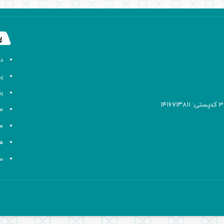
پ
د
پا
ب
م
م
ه
سا