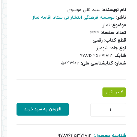
اصلی:
فعلی:
نام نویسنده:
سید نقی موسوی
2,000,000 ریال
1,700,000 ریال.
ناشر:
موسسه فرهنگی انتشاراتی ستاد اقامه نماز
بود.
موضوع:
نماز
تعداد صفحه:
344
قطع کتاب:
رقعی
نوع جلد
: شومیز
شابک:
9789645371812
شماره کتابشناسی ملی:
5047903
2 در انبار
دعوت
افزودن به سبد خرید
به
نماز
در
آینه
شناسه محصول:
9789645371812