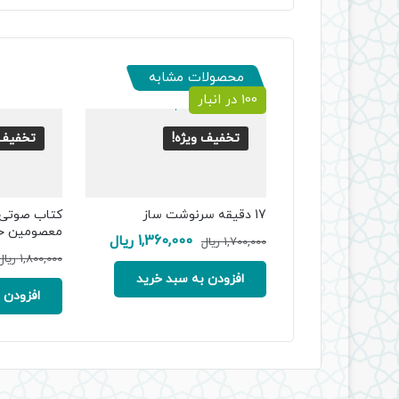
محصولات مشابه
100 در انبار
تخفیف ویژه!
تخفیف 
17 دقیقه سرنوشت ساز
کتاب صوتی 
معصومین ح
قیمت
قیمت
1,360,000
ریال
1,700,000
ریال
اصلی:
فعلی:
1,800,000
ریال
1,700,000 ریال
1,360,000 ریال.
افزودن به سبد خرید
بود.
افزودن 