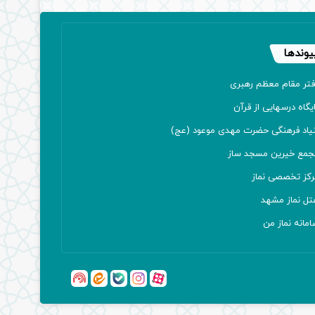
یوندها
فتر مقام معظم رهبری
یگاه درسهایی از قرآن
نیاد فرهنگی حضرت مهدی موعود (عج)
جمع خیرین مسجد ساز
رکز تخصصی نماز
تل نماز مشهد
مانه نماز من
آپارات
بله
اینستاگرام
ایتا
شنوتو