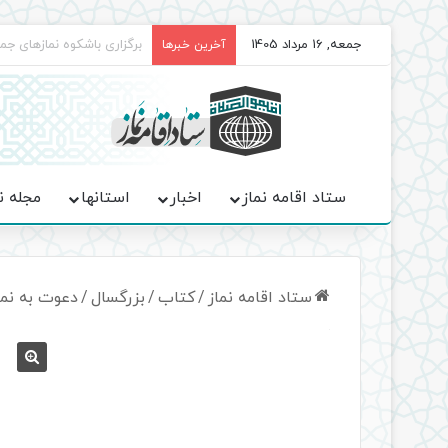
جمعه, 16 مرداد 1405
سروده‌ «اربعین»؛ روایت ح
آخرین خبرها
ستاد اقامه نماز
اخبار
استانها
مجله ن
ستاد اقامه نماز
/
کتاب
/
بزرگسال
/
دعوت به نماز