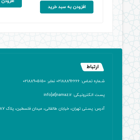
اصلی:
فعلی:
افزودن 
1,500,000 ریال
1,275,000 ریال.
افزودن به سبد خرید
بود.
ارتباط
شـماره تمـاس: 02188896666 نمابر: 02188905150
پسـت الـکترونیـکی: info[at]namaz.ir
آدرس: پسـتی تهران، خیابان طالقانی، میدان فلسطین، پلاک 387 کدپستی: ۱۴۱۶۷۱۳۸۱۱