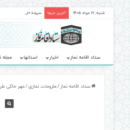
شنبه, 17 مرداد 1405
سروده‌ «اربعین»؛ روایت ح
آخرین خبرها
ستاد اقامه نماز
اخبار
استانها
مجله ن
ستاد اقامه نماز
/
ملزومات نمازی
/
مهر خاکی طرح ام