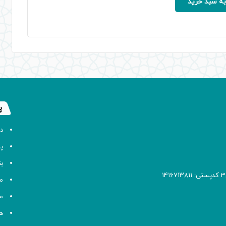
4,000,000 ریال
3,250,000 ریال.
به سبد خرید
بود.
پ
د
پا
ب
م
م
ه