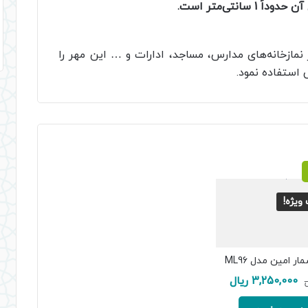
مازخانه‌های مدارس، مساجد، ادارات و … این مهر را
 استفاده نمود.
ویژه!
ر امین مدل ML96
قیمت
قیمت
3,250,000
ریال
ل
اصلی:
فعلی: