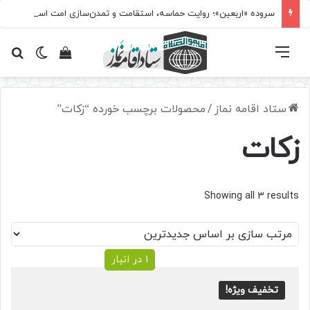
سروده‌ «اربعین»؛ روایت حماسه، استقامت و تمدن‌سازی امت اسلامی
فهرست
تغییر پ
مشاهده سبد 
جس
ستاد اقامه نماز
/
محصولات برچسب خورده “زکات”
زکات
Sorted
Showing all 3 results
by
latest
1 در انبار
تخفیف ویژه!