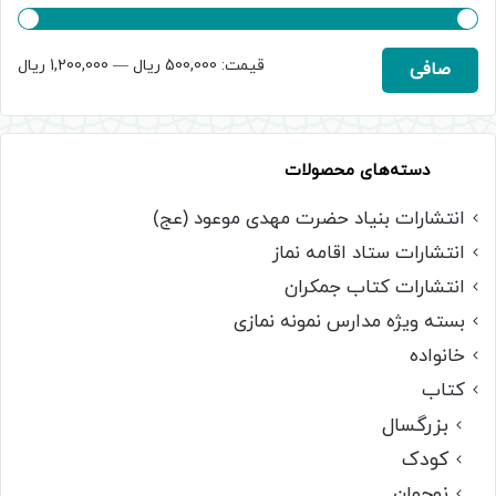
حداقل
حداكثر
قيمت:
500,000 ریال
—
1,200,000 ریال
صافی
قیمت
قيمت
دسته‌های محصولات
انتشارات بنیاد حضرت مهدی موعود (عج)
انتشارات ستاد اقامه نماز
انتشارات کتاب جمکران
بسته ویژه مدارس نمونه نمازی
خانواده
کتاب
بزرگسال
کودک
نوجوان