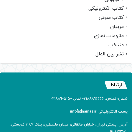
کتاب الکترونیکی
کتاب صوتی
مربیان
ملزومات نمازی
منتخب
نشر بین الملل
ارتباط
شـماره تمـاس: 02188896666 نمابر: 02188905150
پسـت الـکترونیـکی: info[at]namaz.ir
آدرس: پسـتی تهران، خیابان طالقانی، میدان فلسطین، پلاک 387 کدپستی:
۱۴۱۶۷۱۳۸۱۱