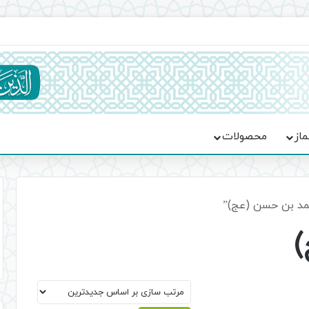
یت حماسه، استقامت و تمدن‌سازی امت اسلامی
ماز
محصولات
د بن حسن (عج)”