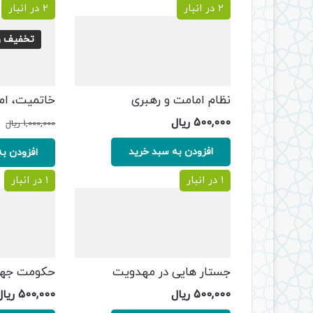
by
2 در انبار
2 در انبار
latest
تخفیف وی
نظام امامت و رهبری
خاتمیت، ام
500,000
ریال
1,000,000
ریال
افزودن به سبد خرید
افزودن به
1 در انبار
1 در انبار
جستار هایی در مهدویت
حکومت جهان
500,000
ریال
500,000
ریال