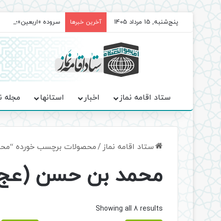
پنج‌شنبه, 15 مرداد 1405
سروده‌ «اربعین»؛ روا
آخرین خبرها
ستاد اقامه نماز
اخبار
استانها
مجله ن
ستاد اقامه نماز
/
محصولات برچسب خورده “محم
محمد بن حسن (عج)
Sorted
Showing all 8 results