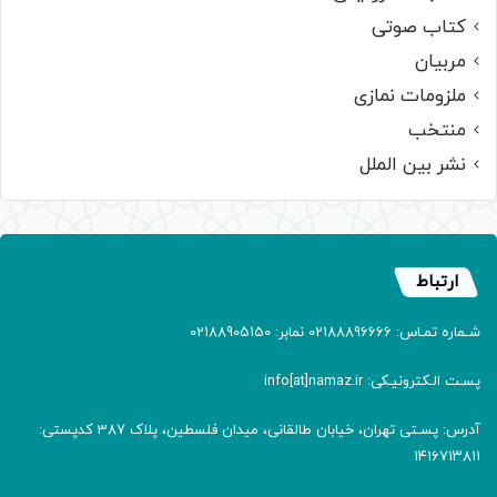
کتاب صوتی
مربیان
ملزومات نمازی
منتخب
نشر بین الملل
ارتباط
شـماره تمـاس: 02188896666 نمابر: 02188905150
پسـت الـکترونیـکی: info[at]namaz.ir
آدرس: پسـتی تهران، خیابان طالقانی، میدان فلسطین، پلاک 387 کدپستی:
۱۴۱۶۷۱۳۸۱۱