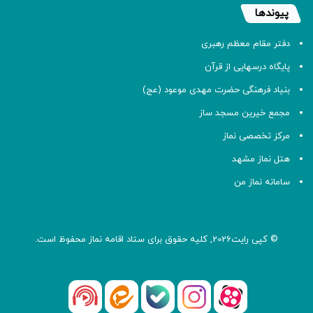
پیوندها
دفتر مقام معظم رهبری
پایگاه درسهایی از قرآن
بنیاد فرهنگی حضرت مهدی موعود (عج)
مجمع خیرین مسجد ساز
مرکز تخصصی نماز
هتل نماز مشهد
سامانه نماز من
© کپی رایت2026, کلیه حقوق برای ستاد اقامه
نماز
محفوظ است.
آپارات
بله
اینستاگرام
ایتا
شنوتو