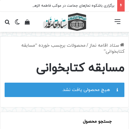
برگزاری باشکوه نمازهای جماعت در موکب فاطمه الزهرا (س)
فهرست
تغییر پ
مشاهده سبد 
جس
ستاد اقامه نماز
/
محصولات برچسب خورده “مسابقه
کتابخوانی”
مسابقه کتابخوانی
هیچ محصولی یافت نشد.
جستجو محصول