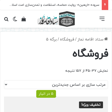
سروده‌ «اربعین»؛ روایت حماسه، استقامت و تمدن‌سازی امت اسلامی
فهرست
تغییر پ
مشاهده سبد 
جس
ستاد اقامه نماز
/
فروشگاه
/
برگه 5
فروشگاه
Sorted
نمایش 37–45 از 157 نتیجه
by
latest
5 در انبار
تخفیف ویژه!