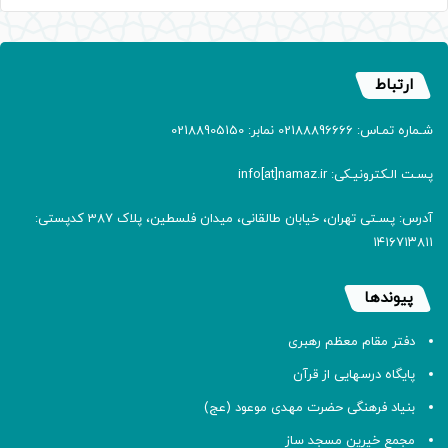
ارتباط
شـماره تمـاس: 02188896666 نمابر: 02188905150
پسـت الـکترونیـکی: info[at]namaz.ir
آدرس: پسـتی تهران، خیابان طالقانی، میدان فلسطین، پلاک 387 کدپستی:
۱۴۱۶۷۱۳۸۱۱
پیوندها
دفتر مقام معظم رهبری
پایگاه درسهایی از قرآن
بنیاد فرهنگی حضرت مهدی موعود (عج)
مجمع خیرین مسجد ساز