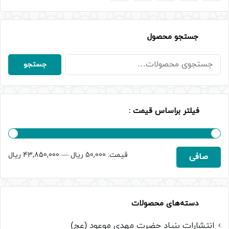
جستجو محصول
جستجو
جستجو
برای:
فیلتر براساس قیمت :
حداقل
حداكثر
قيمت:
50,000 ریال
—
43,850,000 ریال
صافی
قیمت
قيمت
دسته‌های محصولات
انتشارات بنیاد حضرت مهدی موعود (عج)