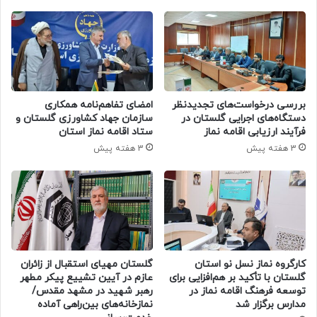
بررسی درخواست‌های تجدیدنظر
امضای تفاهم‌نامه همکاری
دستگاه‌های اجرایی گلستان در
سازمان جهاد کشاورزی گلستان و
فرآیند ارزیابی اقامه نماز
ستاد اقامه نماز استان
3 هفته پیش
3 هفته پیش
گلستان مهیای استقبال از زائران
کارگروه نماز نسل نو استان
عازم در آیین تشییع پیکر مطهر
گلستان با تأکید بر هم‌افزایی برای
رهبر شهید در مشهد مقدس/
توسعه فرهنگ اقامه نماز در
نمازخانه‌های بین‌راهی آماده
مدارس برگزار شد