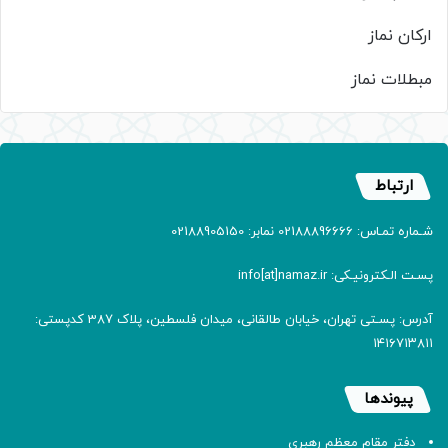
ارکان نماز
مبطلات نماز
ارتباط
شـماره تمـاس: 02188896666 نمابر: 02188905150
پسـت الـکترونیـکی: info[at]namaz.ir
آدرس: پسـتی تهران، خیابان طالقانی، میدان فلسطین، پلاک 387 کدپستی:
۱۴۱۶۷۱۳۸۱۱
پیوندها
دفتر مقام معظم رهبری