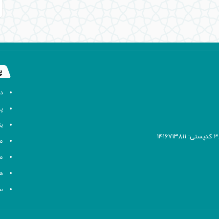
پ
د
پا
ب
م
م
ه
سا