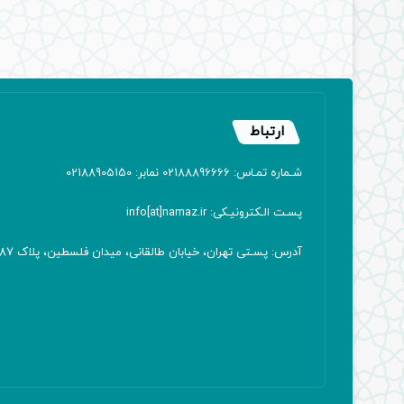
ارتباط
شـماره تمـاس: 02188896666 نمابر: 02188905150
پسـت الـکترونیـکی: info[at]namaz.ir
آدرس: پسـتی تهران، خیابان طالقانی، میدان فلسطین، پلاک 387 کدپستی: ۱۴۱۶۷۱۳۸۱۱