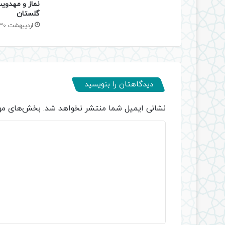
نماز و مهدویت
گلستان
اردیبهشت 30, 1405
دیدگاهتان را بنویسید
نشانی ایمیل شما منتشر نخواهد شد.
بخش‌های مور
د
ی
د
گ
ا
ه
*