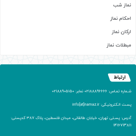
نماز شب
احکام نماز
ارکان نماز
مبطلات نماز
ارتباط
شـماره تمـاس: 02188896666 نمابر: 02188905150
پسـت الـکترونیـکی: info[at]namaz.ir
آدرس: پسـتی تهران، خیابان طالقانی، میدان فلسطین، پلاک 387 کدپستی:
۱۴۱۶۷۱۳۸۱۱