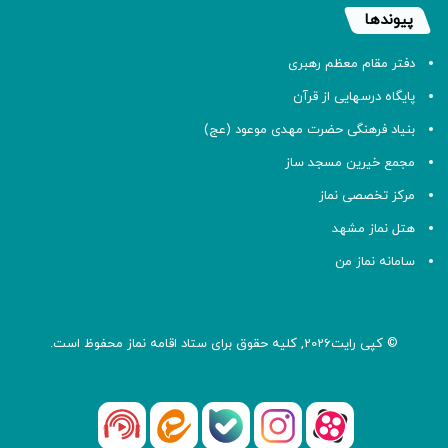
پیوندها
دفتر مقام معظم رهبری
پایگاه درسهایی از قرآن
بنیاد فرهنگی حضرت مهدی موعود (عج)
مجمع خیرین مسجد ساز
مرکز تخصصی نماز
هتل نماز مشهد
سامانه نماز من
© کپی رایت2026, کلیه حقوق برای ستاد اقامه
نماز
محفوظ است.
آپارات
بله
اینستاگرام
ایتا
شنوتو