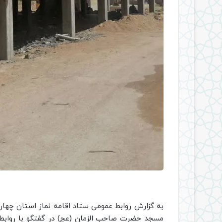
به گزارش روابط عمومی ستاد اقامه نماز استان چهار
مسجد حضرت صاحب الزمان (عج) در گفتگو با رواب