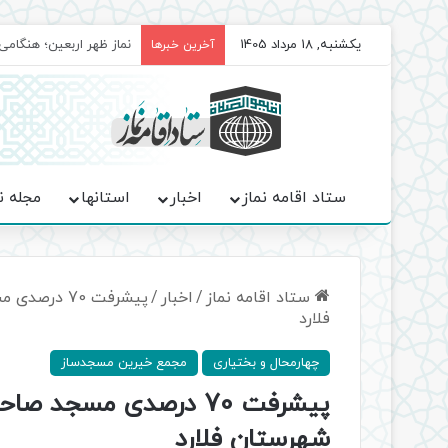
یکشنبه, 18 مرداد 1405
برگزاری باشکوه نمازهای 
آخرین خبرها
ستاد اقامه نماز
اخبار
استانها
مجله ن
ستاد اقامه نماز
/
اخبار
/
پیشرفت 70 
فلارد
چهارمحال و بختیاری
مجمع خیرین مسجدساز
پیشرفت 70 درصدی مسجد
شهرستان فلارد