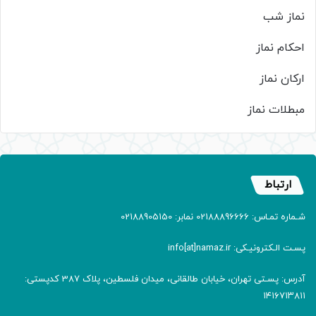
نماز شب
احکام نماز
ارکان نماز
مبطلات نماز
ارتباط
شـماره تمـاس: 02188896666 نمابر: 02188905150
پسـت الـکترونیـکی: info[at]namaz.ir
آدرس: پسـتی تهران، خیابان طالقانی، میدان فلسطین، پلاک 387 کدپستی:
۱۴۱۶۷۱۳۸۱۱