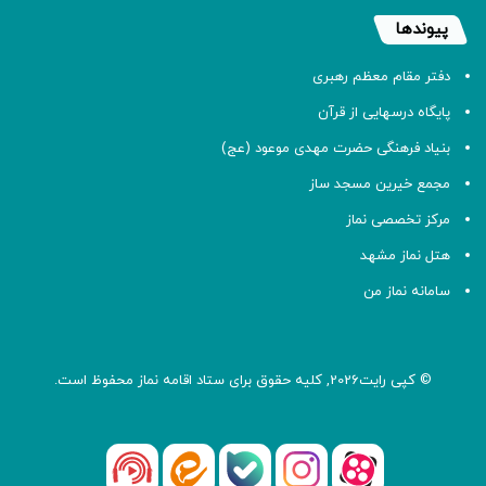
پیوندها
دفتر مقام معظم رهبری
پایگاه درسهایی از قرآن
بنیاد فرهنگی حضرت مهدی موعود (عج)
مجمع خیرین مسجد ساز
مرکز تخصصی نماز
هتل نماز مشهد
سامانه نماز من
© کپی رایت2026, کلیه حقوق برای ستاد اقامه
نماز
محفوظ است.
آپارات
بله
اینستاگرام
ایتا
شنوتو