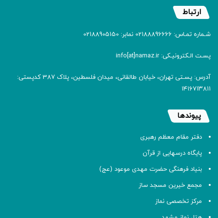
ارتباط
شـماره تمـاس: 02188896666 نمابر: 02188905150
پسـت الـکترونیـکی: info[at]namaz.ir
آدرس: پسـتی تهران، خیابان طالقانی، میدان فلسطین، پلاک 387 کدپستی:
۱۴۱۶۷۱۳۸۱۱
پیوندها
دفتر مقام معظم رهبری
پایگاه درسهایی از قرآن
بنیاد فرهنگی حضرت مهدی موعود (عج)
مجمع خیرین مسجد ساز
مرکز تخصصی نماز
هتل نماز مشهد