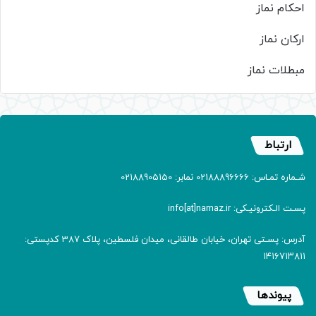
احکام نماز
ارکان نماز
مبطلات نماز
ارتباط
شـماره تمـاس: 02188896666 نمابر: 02188905150
پسـت الـکترونیـکی: info[at]namaz.ir
آدرس: پسـتی تهران، خیابان طالقانی، میدان فلسطین، پلاک 387 کدپستی:
۱۴۱۶۷۱۳۸۱۱
پیوندها