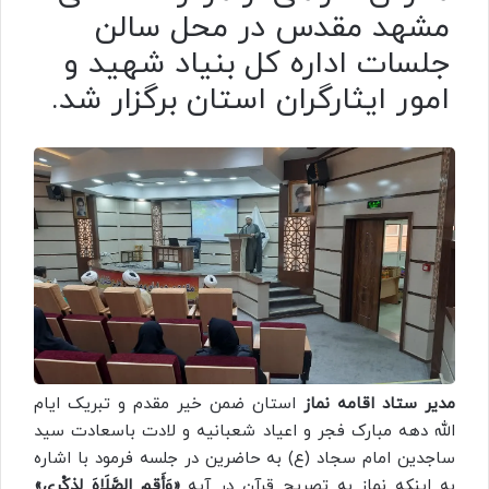
مشهد مقدس در محل سالن
جلسات اداره کل بنیاد شهید و
امور ایثارگران استان برگزار شد.
مدیر ستاد اقامه نماز
استان ضمن خیر مقدم و تبریک ایام
الله دهه مبارک فجر و اعیاد شعبانیه و لادت باسعادت سید
ساجدین امام سجاد (ع) به حاضرین در جلسه فرمود با اشاره
به اینکه نماز به تصریح قرآن در آیه
«وَأَقِمِ الصَّلَاهَ لِذِکْرِی»