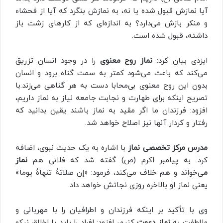
آیا نمازش قبول شده یا نه، به نمازش بنگرد که آیا از فحشاء
و منکر بازش می‌دارد؟ به اندازه‌ای که از کارهای زشت باز
داشته، قبول شده است.
ایزدی بیان کرد:
نماز روح معنوی
را در وجود انسان تزریق
می‌کند که باعث می‌شود کمتر به سمت گناه برود و انسان
بدون این روح معنوی بی‌محابا دست به هر گناهی می‌زند.با
تصریح اینکه برای طهارت و نجابت جامعه نیاز به نماز داریم،
افزود: فرزندان ما اگر مقید به نماز باشند یقین بدانید که
رفتار و کردار آنها نیز اصلاح خواهد شد.
مدرس مرکز تخصصی نماز
با اشاره به یک حدیث نبوی، اضافه
کرد: به پیامبر اکرم (ص) گفته شد که فلانی هم
نماز
م
ی‌خواند و هم خلاف می‌کند، فرمود: «إن صلاتهُ تنهاهُ یوما»
یعنی نماز او بالاخره روزی نجاتش خواهد داد.
وی با تأکید بر اینکه فرزندان و اطرافیان را با مهربانی و
ملاطفت به
نماز دعوت
کنیم، افزود: افراد را باید با اخلاق نیکو