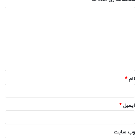
د
ی
د
گ
ا
ه
*
نام
*
ایمیل
*
وب‌ سایت