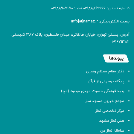
شـماره تمـاس: 02188896666 نمابر: 02188905150
پسـت الـکترونیـکی: info[at]namaz.ir
آدرس: پسـتی تهران، خیابان طالقانی، میدان فلسطین، پلاک 387 کدپستی:
۱۴۱۶۷۱۳۸۱۱
پیوندها
دفتر مقام معظم رهبری
پایگاه درسهایی از قرآن
بنیاد فرهنگی حضرت مهدی موعود (عج)
مجمع خیرین مسجد ساز
مرکز تخصصی نماز
هتل نماز مشهد
سامانه نماز من