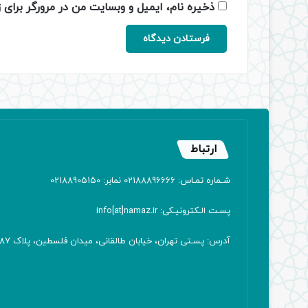
ذخیره نام، ایمیل و وبسایت من در مرورگر برای 
ارتباط
شـماره تمـاس: 02188896666 نمابر: 02188905150
پسـت الـکترونیـکی: info[at]namaz.ir
آدرس: پسـتی تهران، خیابان طالقانی، میدان فلسطین، پلاک 387 کدپستی: ۱۴۱۶۷۱۳۸۱۱