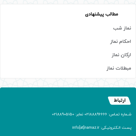
مطالب پیشنهادی
نماز شب
احکام نماز
ارکان نماز
مبطلات نماز
ارتباط
شـماره تمـاس: 02188896666 نمابر: 02188905150
پسـت الـکترونیـکی: info[at]namaz.ir