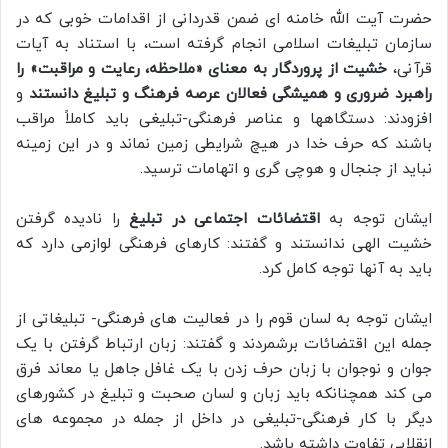
حضرت آیت الله خامنه ای ضمن قدردانی از اقدامات خوبی که در
سازمان تبلیغات اسلامی انجام گرفته است، با استناد به آیات
قرآنی،
خشیت از پروردگار به معنای «ملاحظه، رعایت و مراقبت» را
راهبرد ضروری و همیشگی فعالان عرصه فرهنگ و تبلیغ دانستند
و
افزودند: دستگاهها و عناصر فرهنگی-تبلیغی باید کاملاً مراقب
باشند که حرف خدا در هیچ شرایطی زمین نماند و در این زمینه
نباید از جنجال و هوچی گری و اتهامات ترسید.
ایشان توجه به
اقتضائات اجتماعی در تبلیغ
را نادیده گرفتن
خشیت الهی ندانستند و گفتند: کارهای فرهنگی لوازمی دارد که
باید به آنها توجه کامل کرد.
ایشان توجه به لسان قوم را در فعالیت های فرهنگی- تبلیغاتی از
جمله این اقتضائات برشمردند و گفتند: زبان ارتباط گرفتن با یک
جوان و نوجوان با زبان حرف زدن با یک غافل جاهل یا معاند فرق
می کند همچنانکه باید زبان و لسان صحبت و تبلیغ در کشورهای
دیگر با کار فرهنگی-تبلیغی در داخل از جمله در مجموعه های
انقلابی تفاوت داشته باشد.