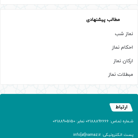
مطالب پیشنهادی
نماز شب
احکام نماز
ارکان نماز
مبطلات نماز
ارتباط
شـماره تمـاس: 02188896666 نمابر: 02188905150
پسـت الـکترونیـکی: info[at]namaz.ir