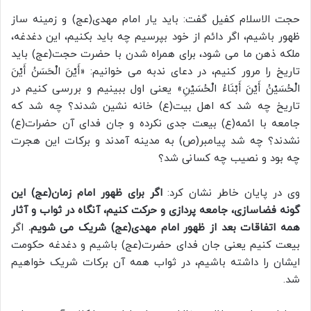
حجت الاسلام کفیل گفت: باید یار امام مهدی(عج) و زمینه ساز
ظهور باشیم، اگر دائم از خود بپرسیم چه باید بکنیم، این دغدغه،
ملکه ذهن ما می شود، برای همراه شدن با حضرت حجت(عج) باید
تاریخ را مرور کنیم، در دعای ندبه می خوانیم: «أَیْنَ الْحَسَنُ أَیْنَ
الْحُسَیْنُ أَیْنَ أَبْنَاءُ الْحُسَیْنِ» یعنی اول ببینیم و بررسی کنیم در
تاریخ چه شد که اهل بیت(ع) خانه نشین شدند؟ چه شد که
جامعه با ائمه(ع) بیعت جدی نکرده و جان فدای آن حضرات(ع)
نشدند؟ چه شد پیامبر(ص) به مدینه آمدند و برکات این هجرت
چه بود و نصیب چه کسانی شد؟
وی در پایان خاطر نشان کرد:
اگر برای ظهور امام زمان(عج) این
گونه فضاسازی، جامعه پردازی و حرکت کنیم، آنگاه در ثواب و آثار
همه اتفاقات بعد از ظهور امام مهدی(عج) شریک می شویم.
اگر
بیعت کنیم یعنی جان فدای حضرت(عج) باشیم و دغدغه حکومت
ایشان را داشته باشیم، در ثواب همه آن برکات شریک خواهیم
شد.