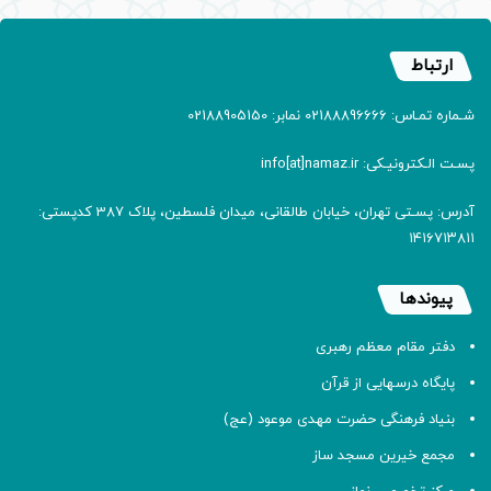
ارتباط
شـماره تمـاس: 02188896666 نمابر: 02188905150
پسـت الـکترونیـکی: info[at]namaz.ir
آدرس: پسـتی تهران، خیابان طالقانی، میدان فلسطین، پلاک 387 کدپستی:
۱۴۱۶۷۱۳۸۱۱
پیوندها
دفتر مقام معظم رهبری
پایگاه درسهایی از قرآن
بنیاد فرهنگی حضرت مهدی موعود (عج)
مجمع خیرین مسجد ساز