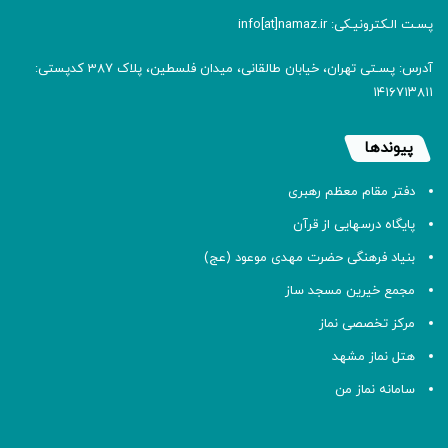
پسـت الـکترونیـکی: info[at]namaz.ir
آدرس: پسـتی تهران، خیابان طالقانی، میدان فلسطین، پلاک 387 کدپستی:
۱۴۱۶۷۱۳۸۱۱
پیوندها
دفتر مقام معظم رهبری
پایگاه درسهایی از قرآن
بنیاد فرهنگی حضرت مهدی موعود (عج)
مجمع خیرین مسجد ساز
مرکز تخصصی نماز
هتل نماز مشهد
سامانه نماز من