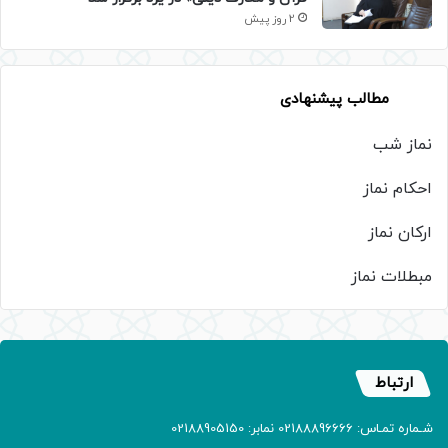
2 روز پیش
مطالب پیشنهادی
نماز شب
احکام نماز
ارکان نماز
مبطلات نماز
ارتباط
شـماره تمـاس: 02188896666 نمابر: 02188905150