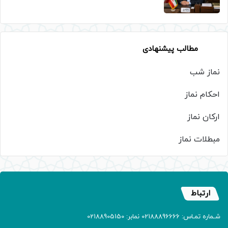
مطالب پیشنهادی
نماز شب
احکام نماز
ارکان نماز
مبطلات نماز
ارتباط
شـماره تمـاس: 02188896666 نمابر: 02188905150