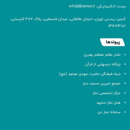
پسـت الـکترونیـکی: info[at]namaz.ir
آدرس: پسـتی تهران، خیابان طالقانی، میدان فلسطین، پلاک 387 کدپستی:
۱۴۱۶۷۱۳۸۱۱
پیوندها
دفتر مقام معظم رهبری
پایگاه درسهایی از قرآن
بنیاد فرهنگی حضرت مهدی موعود (عج)
مجمع خیرین مسجد ساز
مرکز تخصصی نماز
هتل نماز مشهد
سامانه نماز من