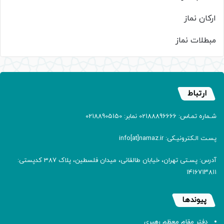
ارکان نماز
مبطلات نماز
ارتباط
شـماره تمـاس: 02188896666 نمابر: 02188905150
پسـت الـکترونیـکی: info[at]namaz.ir
آدرس: پسـتی تهران، خیابان طالقانی، میدان فلسطین، پلاک 387 کدپستی:
۱۴۱۶۷۱۳۸۱۱
پیوندها
دفتر مقام معظم رهبری