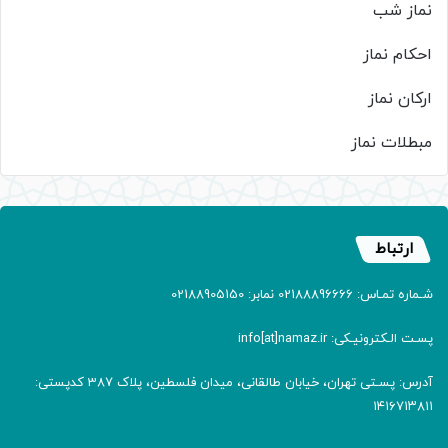
نماز شب
احکام نماز
ارکان نماز
مبطلات نماز
ارتباط
شـماره تمـاس: 02188896666 نمابر: 02188905150
پسـت الـکترونیـکی: info[at]namaz.ir
آدرس: پسـتی تهران، خیابان طالقانی، میدان فلسطین، پلاک 387 کدپستی:
۱۴۱۶۷۱۳۸۱۱