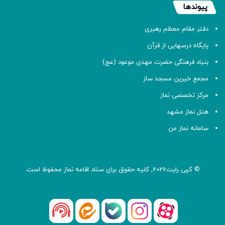
پیوندها
دفتر مقام معظم رهبری
پایگاه درسهایی از قرآن
بنیاد فرهنگی حضرت مهدی موعود (عج)
مجمع خیرین مسجد ساز
مرکز تخصصی نماز
هتل نماز مشهد
سامانه نماز من
© کپی رایت2026, کلیه حقوق برای ستاد اقامه
نماز
محفوظ است.
آپارات
بله
اینستاگرام
ایتا
شنوتو