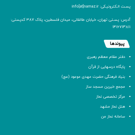
پسـت الـکترونیـکی: info[at]namaz.ir
آدرس: پسـتی تهران، خیابان طالقانی، میدان فلسطین، پلاک 387 کدپستی:
۱۴۱۶۷۱۳۸۱۱
پیوندها
دفتر مقام معظم رهبری
پایگاه درسهایی از قرآن
بنیاد فرهنگی حضرت مهدی موعود (عج)
مجمع خیرین مسجد ساز
مرکز تخصصی نماز
هتل نماز مشهد
سامانه نماز من