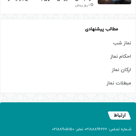
1 روز پیش
مطالب پیشنهادی
نماز شب
احکام نماز
ارکان نماز
مبطلات نماز
ارتباط
شـماره تمـاس: 02188896666 نمابر: 02188905150