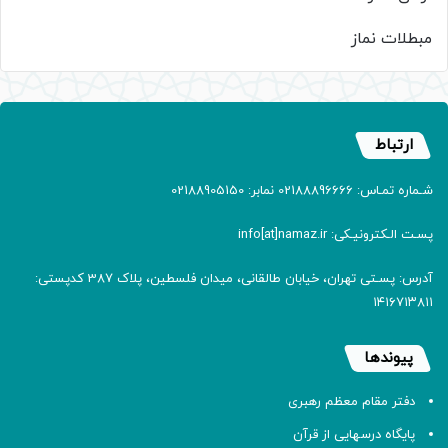
مبطلات نماز
ارتباط
شـماره تمـاس: 02188896666 نمابر: 02188905150
پسـت الـکترونیـکی: info[at]namaz.ir
آدرس: پسـتی تهران، خیابان طالقانی، میدان فلسطین، پلاک 387 کدپستی:
۱۴۱۶۷۱۳۸۱۱
پیوندها
دفتر مقام معظم رهبری
پایگاه درسهایی از قرآن