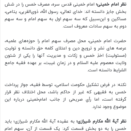
نظر امام خمینی؛
امام‌ خمینی قدس سره، مصرف خمس را در شش
بخش جایز دانسته اند: خدای تعالی، رسول الله، ذوی‌القربی، یتامی،
مساکین و ابن‌سبیل که سه سهم اول به سهم امام و سه سهم
دوم به سهم سادات معروف است.
حضرت امام‌ خمینی، محل مصرف سهم امام را حوزه‌های علمیه،
عرصه های نشر و ترویج دین و اعتلای کلمه حق دانسته‌ و تولیتِ
(مسئولیت) اخذِ خمس و زکات و مدیریت آنها را یکی از شئون
ولایت معصوم علیه السلام و در زمانِ غیبت، بر عهده فقیه جامع
الشرایط دانسته است.
نکته: در فرض تشکیل حکومت اسلامی، توسط فقیه، جواز پرداخت
خمس به فقیهی که غیر از حاکم باشد، محل اختلاف نظر قرار
گرفته ‌است، اما رأیِ صریحی از جانب امام‌خمینی در‌باره این
موضوع وجود ندارد.
نظر آیة الله مکارم شیرازی؛
به عقیده آیة الله مکارم شیرازی؛ باید
خمس را به دو بخش قسمت كرد: يک قسمت از آن، سهم امام