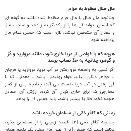
مال حلال مخلوط به حرام
چنانچه مال حلال با مال حرام مخلوط شده باشد به گونه ای
كه انسان نتواند آن ها را از یكدیگر تمیز دهد و صاحب مال
و مقدار آن مشخص نباشد، لازم است که خمس تمام مال
پرداخته شود.
هرچه که با غواصی از دریا خارج شود، مانند مروارید و دُرّ
و گوهر، چنانچه به حدّ نصاب برسد
اگر كسی، به واسطه فرو رفتن در آب دریا، مروارید یا مرجان
یا جواهر ديگری بیابد، خواه روئیدنی باشد یا معدنی، كه با
فرو رفتن در آب دریا بدست می آید، چنانچه پس از كسر
مخارجی كه برای خارج کردنِ آن كرده، ارزش آن، معادل
هجده نخود طلا یا بیشتر باشد، باید خمس آن را بدهد.
زمینی كه كافر ذمّی از مسلمان خریده باشد
چنانچه كافر ذمّی [3]، قطعه زمینی را از مسلمانی بخرد،
مکلف است که خمس آنرا از عینِ مال یعنی یک پنجمِ همان