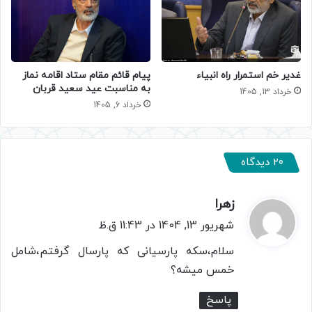
غدیر خم استمرار راه انبیاء
پیام قائم مقام ستاد اقامه نماز
به مناسبت عید سعید قربان
خرداد 13, 1405
خرداد 6, 1405
20 دیدگاه
زهرا
گ
ف
شهریور 13, 1404 در 11:43 ق.ظ
ت
سلام،سکه پارسیانی که پارسال گرفتم،شامل
:
خمس میشه؟
پاسخ