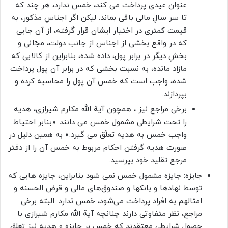
عنوان عیدی پرداخت می کند، خمس ندارد، هر چند که
تا سر سالِ مالی باقی بماند. لیکن اگر اجناسِ مذکور، به
قیمت کمتری در اختیار ایشان قرار گرفته، از آن جایی
که در واقع بخشی از اجناس از جانب دولت، مجّانی و
بخشِ دیگر در برابر پول، داده شده، بنابراین از کالایی که
مازاد مانده، به نسبت بخشی که در برابر آن پول پرداخت
شده، واجب است که خمس آن پول را محاسبه کرده و
بپردازند.
برخی مراجع نیز ، همچون آیة الله مکارم شیرازی، هدیه
را تحت شرایطی مشمول خمس می دانند: «بنابر احتیاط
واجب خمس به هدیه تعلّق مى گیرد.» به همین دلیل در
صورت هدیه گرفتن احکام مربوط به خمس آن را از دفتر
مرجع تقلید خود بپرسید.
جایزه: جایزه‌ مشمول خمس نمی شود بنابراین، جایزه هایی که
توسط نهادها و بانکها و صندوق‌های مالی و قرض الحسنه و
امثالهم به افراد پرداخت می‌شود، خمس ندارد. البته برخی
مراجع، نظر متفاوتی دارند چنانچه آیة الله مکارم شیرازی با
حصول شرایطی معتقدند که خمس بر جایزه و هدیه نیز تعلق