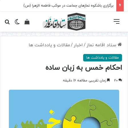
سروده‌ «اربعین»؛ روایت حماسه، استقامت و تمدن‌سازی امت اسلامی
فهرست
تغییر پ
مشاهده سبد 
جس
ستاد اقامه نماز
/
اخبار
/
مقالات و یادداشت ها
مقالات و یادداشت ها
احکام خمس به زبان ساده
20
زمان تقریبی مطالعه 16 دقیقه