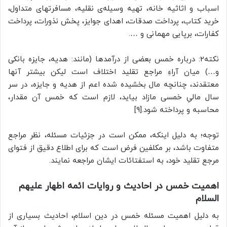
اسباب و اثاثیه خانه، تهیه وسیله‌ی نقلیه، مسافرتهای متداول،
خرید کتاب، پرداخت صدقات، اهدای جوایز، پخش نذورات، پرداخت
کفارات، برپایی مهمانی و ….
نکته2: درباره خمس بعضی از درآمدها (مانند: هدیه، جایزه بانکی
و…) میان آراءِ مراجع تقلید اختلاف است لیکن بیشتر آنها
معتقدند، چنانچه مال بخشیده شده اعم از هدیه و جایزه، در سر
سال مالیِ خمسی مازاد بیاید، لازم است که خمس آن مقدار،
محاسبه و پرداخته شود.[9]
توجه؛ به دلیل اینکه، ممکن است در جزئیات مسئله، نظر مراجع
متفاوت باشد، بر مکلفین فرض است که برای اطلاع دقیق از فتوای
مرجع تقلید خود، به استفتائات ایشان مراجعه نمایند.
اهمیت خمس در احادیث و روایات ائمه اطهار علیهم
السلام
به دلیل اهمیت مسئله خمس در دین اسلام، احادیث بسیاری از