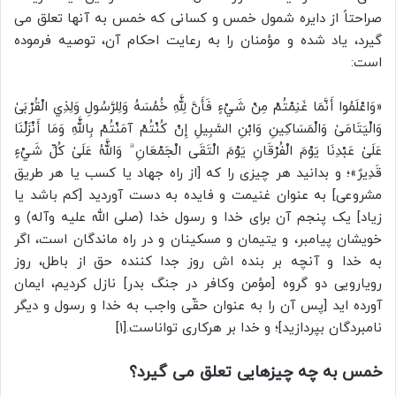
صراحتاً از دایره شمول خمس و کسانی که خمس به آنها تعلق می
گیرد، یاد شده و مؤمنان را به رعایت احکام آن، توصیه فرموده
است:
«وَاعْلَمُوا أَنَّمَا غَنِمْتُمْ مِنْ شَيْءٍ فَأَنَّ لِلَّهِ خُمُسَهُ وَلِلرَّسُولِ وَلِذِي الْقُرْبَىٰ
وَالْيَتَامَىٰ وَالْمَسَاكِينِ وَابْنِ السَّبِيلِ إِنْ كُنْتُمْ آمَنْتُمْ بِاللَّهِ وَمَا أَنْزَلْنَا
عَلَىٰ عَبْدِنَا يَوْمَ الْفُرْقَانِ يَوْمَ الْتَقَى الْجَمْعَانِ ۗ وَاللَّهُ عَلَىٰ كُلِّ شَيْءٍ
قَدِيرٌ»؛ و بدانید هر چیزی را که [از راه جهاد یا کسب یا هر طریق
مشروعی] به عنوان غنیمت و فایده به دست آوردید [کم باشد یا
زیاد] یک پنجم آن برای خدا و رسول خدا (صلی الله علیه وآله) و
خویشان پیامبر، و یتیمان و مسکینان و در راه ماندگان است، اگر
به خدا و آنچه بر بنده اش روز جدا کننده حق از باطل، روز
رویارویی دو گروه [مؤمن وکافر در جنگ بدر] نازل کردیم، ایمان
آورده اید [پس آن را به عنوان حقّی واجب به خدا و رسول و دیگر
نامبردگان بپردازید]؛ و خدا بر هرکاری تواناست.[1]
خمس به چه چیزهایی تعلق می گیرد؟