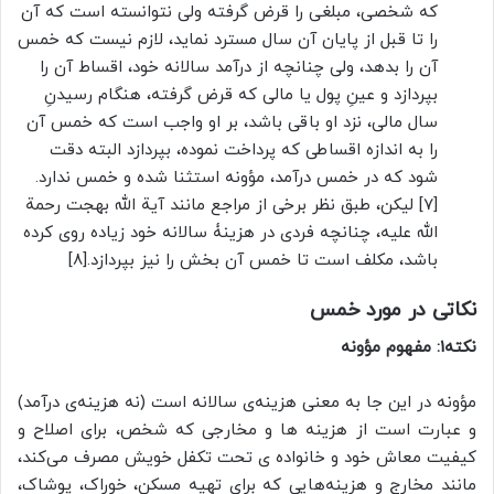
که شخصی، مبلغی را قرض گرفته ولی نتوانسته است که آن
را تا قبل از پایان آن سال مسترد نماید، لازم نیست که خمس
آن را بدهد، ولی چنانچه از درآمد سالانه خود، اقساط آن را
بپردازد و عینِ پول یا مالی که قرض گرفته، هنگام رسیدنِ
سال مالی، نزد او باقی باشد، بر او واجب است که خمس آن
را به اندازه اقساطی که پرداخت نموده، بپردازد البته دقت
شود که در خمس درآمد، مؤونه استثنا شده و خمس ندارد.
[7] لیکن، طبق نظر برخی از مراجع مانند آیة الله بهجت رحمة
الله علیه، چنانچه فردی در هزینۀ سالانه خود زیاده‌ روی کرده
باشد، مکلف است تا خمس آن بخش را نیز بپردازد.[8]
نکاتی در مورد خمس
نکته1: مفهوم مؤونه
مؤونه در این جا به معنی هزینه‌ی سالانه است (نه هزینه‌ی درآمد)
و عبارت است از هزینه ها و مخارجی که شخص، برای اصلاح و
کیفیت معاش خود و خانواده ی تحت تکفل خویش مصرف می‌کند،
مانند مخارج و هزینه‌هایی که برای تهیه مسکن، خوراک، پوشاک،