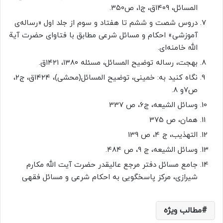
المسائل، ۱۴۰۹ق، ج۱، ص۳۵۰.
دروس شصت ‌و ششم تا هفتاد و سوم از جلد اول «رساله‌ی
آموزشی» احکام و مسائل شرعی مطابق با فتاوای حضرت آیة
‌الله‌ خامنه‌ای.
بهجت، رساله توضیح المسائل، مسئله ۱۳۸۰، ۱۴۲۱ق.
نگاه کنید به:‌ خمینی، توضیح المسائل(محشی)، ۱۴۲۴ق، ج۲،
ص۷و ۸.
وسائل الشيعه، ج6، ص 337
همان، ص 375
التهذیب، ج 4، ص 139
وسائل الشیعه، ج ۹، ص ۴۸۴.
جامع مسائل دفتر مرجع عالیقدر حضرت آیت الله مکارم
شیرازی، مرکز پاسخگویی به احکام شرعی و مسائل فقهی
مطالب ویژه