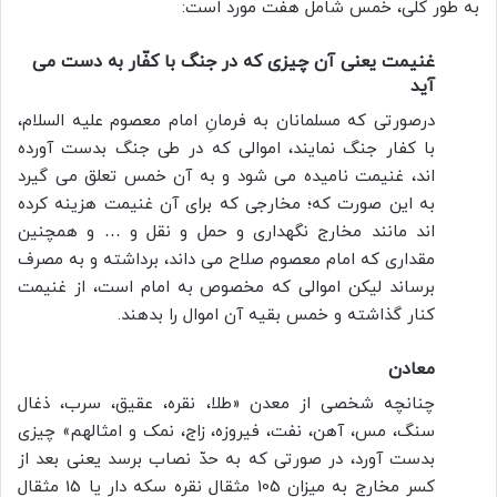
به طور کلی، خمس شامل هفت مورد است:
غنیمت یعنی آن چیزی که در جنگ با کفّار به دست می
آید
درصورتی که مسلمانان به فرمانِ امام معصوم علیه السلام،
با كفار جنگ نمایند، اموالی که در طی جنگ بدست آورده
اند، غنیمت نامیده می شود و به آن خمس تعلق می گیرد
به این صورت که؛ مخارجی كه برای آن غنیمت هزینه كرده
اند مانند مخارج نگهداری و حمل و نقل و … و همچنین
مقداری كه امام معصوم صلاح می داند، برداشته و به مصرف
برساند لیکن اموالی كه مخصوص به امام است، از غنیمت
كنار گذاشته و خمس بقیه آن اموال را بدهند.
معادن
چنانچه شخصی از معدن «طلا، نقره، عقیق، سرب، ذغال
سنگ، مس، آهن، نفت، فیروزه، زاج، نمک و امثالهم» چیزی
بدست‌ آورد، در صورتی كه به حدّ نصاب برسد یعنی بعد از
كسر مخارج به میزان 105 مثقال نقره سكه دار یا 15 مثقال