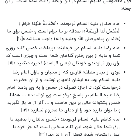
قول معصومین علیهم السلام در این رابطه روایت شده است، از آن
جمله:
امام صادق علیه السلام فرمودند: «اَلصَّدَقَةُ عَلَيْنا حَرامٌ وَ
الْخُمْسُ لَنا فَريضَةٌ»؛ صدقه بر ما حرام است و خمس براى ما
(خاندان پيامبرصلى الله وعليه وآله) واجب مى‏باشد.»[10]
امام رضا علیه السلام می فرمایند: «پرداخت خمس كليد روزى
شما و مايه از بين رفتن گناهان شما است و چيزى است كه
براى روز نيازمندی خودتان (يعنى قيامت) ذخيره مى‏كنيد.»[11]
مردى از تجار منطقه فارس كه از محبان و یاران امام‏ رضا
عليه ‏السلام بود، به ایشان نامه‏اى نوشت و از آن حضرت
درخواست کرد، تا اجازه تصرف در خمس را به وى بدهد. امام
رضا عليه‏ السلام در پاسخِ درخواستِ وی نوشت: « … همانا،
خمس پشتوانه مالى بر دين ماست و … آنرا از ما باز نگيريد
و تا توان داريد خود را از دعاى ما محروم نسازيد.»[12]
امام کاظم علیه السلام فرمودند: «خمس مالتان را بدهید تا
رزق شما حلال شود، این کلام سختى است که جز افراد با
ایمانِ امتحان شده، تحمّل آن را ندارند.»[13]