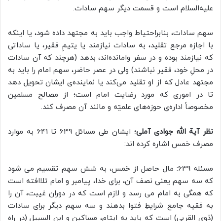
علیه‌السلام‏ است و قسمت ديگر سهم سادات.
سهم سادات، بنابراحتیاط واجب باید به مجتهد داده شود، یا اینکه
با اجازه مرجع تقلید، به سادات نیازمند يا يتيمِ فقیر، يا ساداتى
كه نیازمند بوده و در سفر وامانده‌اند، بدهد (هرچند که آن سادات
در محلِ خود، فقیر نباشند) ولى در عصر حاضر، سهم امام را بايد به
مجتهد عادل که از او تقلید می‌کند يا نماینده‌ی ایشان تحویل دهد
تا در اموری كه مورد رضایت امام است؛ از مصالح مسلمين
مخصوصاً اداره‌ی حوزه‌هاى علميّه و مانند آن مصرف كند.
نظر آیة الله جوادی آملی
؛ ایشان طی مسائل 639 تا 641 به موارد
مصرف خمس اشاره کرده اند:
مسئله 639: مال حاصل از خمس، به شش سهم تقسیم می شود
که سه سهم یعنی نصف آن، برای خدا، پیامبر و امام تلاافته است
که همگی به امام می رسد و لازم است که در دوران غیبت، آن را
به فقیه جامع شرایطِ فتوا بدهند و سه سهم دیگر برای سادات
(ذوي القربی) است که باید به ایتام، مساکین و ابن السبيلِ (در راه