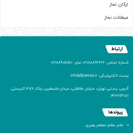
ارکان نماز
مبطلات نماز
ارتباط
شـماره تمـاس: 02188896666 نمابر: 02188905150
پسـت الـکترونیـکی: info[at]namaz.ir
آدرس: پسـتی تهران، خیابان طالقانی، میدان فلسطین، پلاک 387 کدپستی:
۱۴۱۶۷۱۳۸۱۱
پیوندها
دفتر مقام معظم رهبری