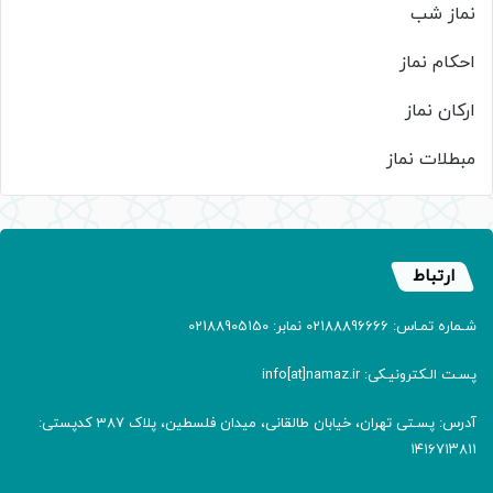
نماز شب
احکام نماز
ارکان نماز
مبطلات نماز
ارتباط
شـماره تمـاس: 02188896666 نمابر: 02188905150
پسـت الـکترونیـکی: info[at]namaz.ir
آدرس: پسـتی تهران، خیابان طالقانی، میدان فلسطین، پلاک 387 کدپستی:
۱۴۱۶۷۱۳۸۱۱