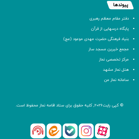
پیوندها
دفتر مقام معظم رهبری
پایگاه درسهایی از قرآن
بنیاد فرهنگی حضرت مهدی موعود (عج)
مجمع خیرین مسجد ساز
مرکز تخصصی نماز
هتل نماز مشهد
سامانه نماز من
© کپی رایت2026, کلیه حقوق برای ستاد اقامه
نماز
محفوظ است.
آپارات
بله
اینستاگرام
ایتا
شنوتو