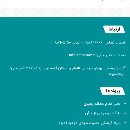
ارتباط
شـماره تمـاس: 02188896666 نمابر: 02188905150
پسـت الـکترونیـکی: info[at]namaz.ir
آدرس: پسـتی تهران، خیابان طالقانی، میدان فلسطین، پلاک 387 کدپستی:
۱۴۱۶۷۱۳۸۱۱
پیوندها
دفتر مقام معظم رهبری
پایگاه درسهایی از قرآن
بنیاد فرهنگی حضرت مهدی موعود (عج)