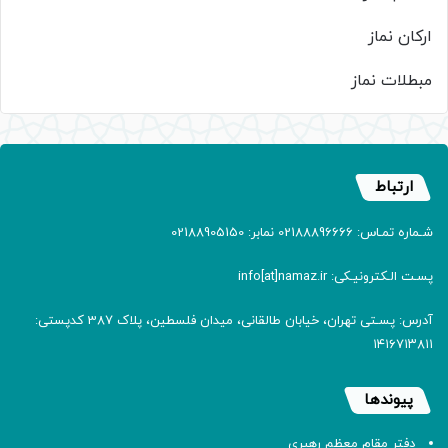
ارکان نماز
مبطلات نماز
ارتباط
شـماره تمـاس: 02188896666 نمابر: 02188905150
پسـت الـکترونیـکی: info[at]namaz.ir
آدرس: پسـتی تهران، خیابان طالقانی، میدان فلسطین، پلاک 387 کدپستی:
۱۴۱۶۷۱۳۸۱۱
پیوندها
دفتر مقام معظم رهبری