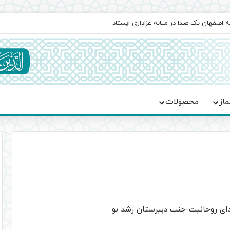
اعت در موکب فاطمه الزهرا (س)
ماز
محصولات
هدای روحانیت-جنب دبیرستان رشد نو