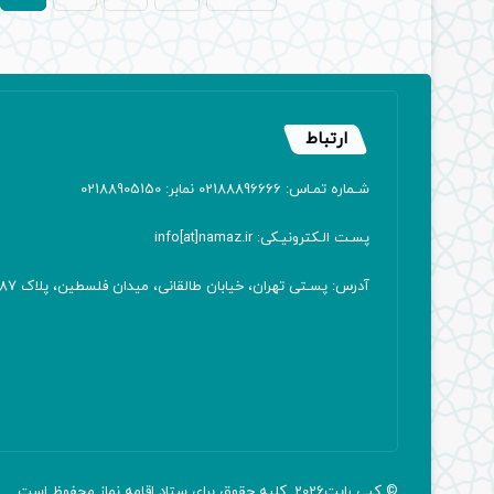
ارتباط
شـماره تمـاس: 02188896666 نمابر: 02188905150
پسـت الـکترونیـکی: info[at]namaz.ir
آدرس: پسـتی تهران، خیابان طالقانی، میدان فلسطین، پلاک 387 کدپستی: ۱۴۱۶۷۱۳۸۱۱
© کپی رایت2026, کلیه حقوق برای ستاد اقامه
نماز
محفوظ است.