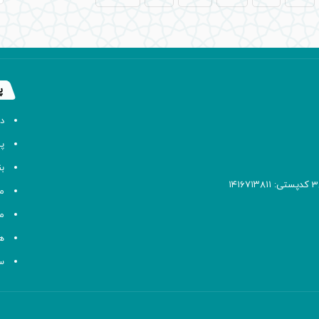
پ
د
پا
ب
م
م
ه
سا