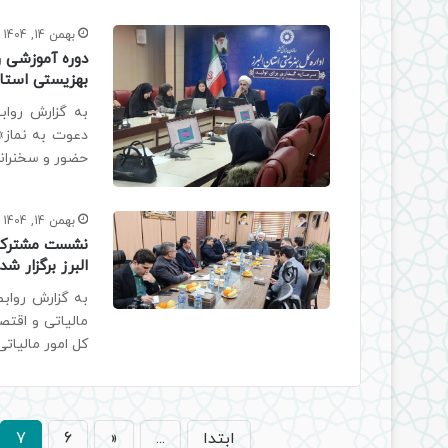
بهمن 14, 1404
دوره آموزشی ر
بهزیستی استان 
به گزارش رواب
دعوت به نماز» 
حضور و سخنرانی
بهمن 14, 1404
نشست مشترک مد
البرز برگزار شد
به گزارش رواب
مالیاتی و اقتصا
کل امور مالیاتی
ابتدا
...
«
6
7