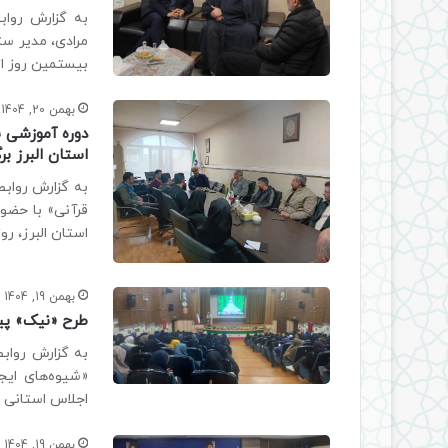
به گزارش رواب
مرادی، مدیر ست
بیستمین روز از 
بهمن 20, 1404
دوره آموزشی س
استان البرز بر
به گزارش روابط
قرآنی» با حضور
استان البرز، رو
بهمن 19, 1404
طرح «نیک» پیش
به گزارش روابط
«شیوه‌های ایج
اجلاس استانی ن
بهمن 19, 1404