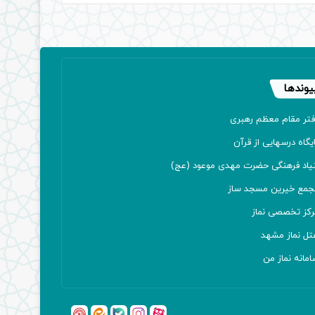
یوندها
فتر مقام معظم رهبری
یگاه درسهایی از قرآن
نیاد فرهنگی حضرت مهدی موعود (عج)
جمع خیرین مسجد ساز
رکز تخصصی نماز
تل نماز مشهد
مانه نماز من
آپارات
بله
اینستاگرام
ایتا
شنوتو