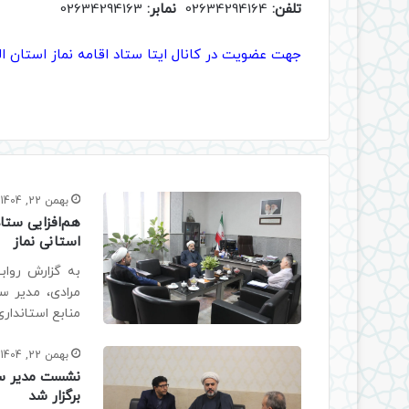
تلفن:
02634294164
نمابر:
02634294163
جهت عضویت در کانال ایتا ستاد اقامه نماز استان الب
بهمن 22, 1404
هم‌افزایی ستاد
استانی نماز
به گزارش رواب
مرادی، مدیر ست
منابع استانداری
بهمن 22, 1404
نشست مدیر ستا
برگزار شد