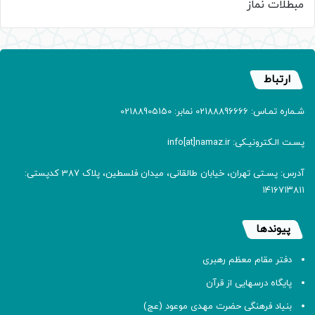
مبطلات نماز
ارتباط
شـماره تمـاس: 02188896666 نمابر: 02188905150
پسـت الـکترونیـکی: info[at]namaz.ir
آدرس: پسـتی تهران، خیابان طالقانی، میدان فلسطین، پلاک 387 کدپستی:
۱۴۱۶۷۱۳۸۱۱
پیوندها
دفتر مقام معظم رهبری
پایگاه درسهایی از قرآن
بنیاد فرهنگی حضرت مهدی موعود (عج)