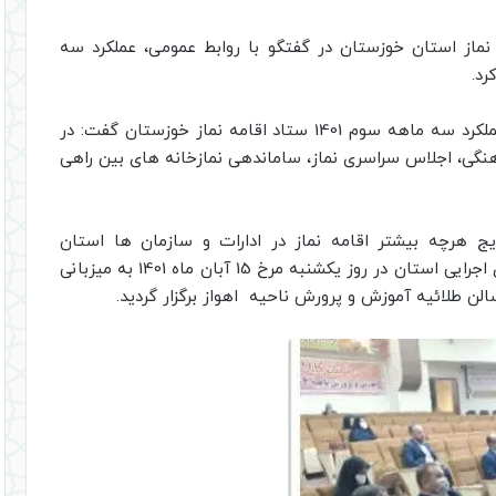
نماز استان خوزستان در گفتگو با روابط عمومی، عملکرد سه
مدیر ستاد اقامه نماز استان خوزستان، در تشریح عملکرد سه ماهه سوم 1401 ستاد اقامه نماز خوزستان گفت: در
گی، اجلاس سراسری نماز، ساماندهی نمازخانه های بین راهی
یج هرچه بیشتر اقامه نماز در ادارات و سازمان ها استان
خوزستان، جلسه ای با دبیران اقامه نماز دستگاه های اجرایی استان در روز یکشنبه مرخ 15 آبان ماه 1401 به میزبانی
ن طلائیه آموزش و پرورش ناحیه اهواز برگزار گردید.