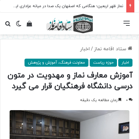
نماز ظهر اربعین؛ هنگامی که اصفهان یک صدا در میانه عزاداری ایستاد
فهرست
تغییر پ
مشاهده سبد 
جس
ستاد اقامه نماز
/
اخبار
اخبار
حوزه ریاست
معاونت فرهنگ، آموزش و پژوهش
آموزش معارف نماز و مهدویت در متون
درسی دانشگاه فرهنگیان قرار می گیرد
0
زمان مطالعه یک دقیقه