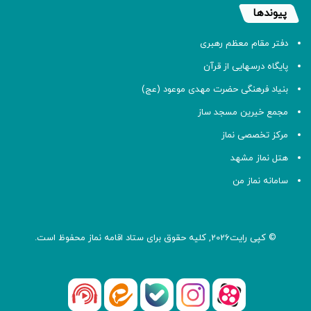
پیوندها
دفتر مقام معظم رهبری
پایگاه درسهایی از قرآن
بنیاد فرهنگی حضرت مهدی موعود (عج)
مجمع خیرین مسجد ساز
مرکز تخصصی نماز
هتل نماز مشهد
سامانه نماز من
© کپی رایت2026, کلیه حقوق برای ستاد اقامه
نماز
محفوظ است.
آپارات
بله
اینستاگرام
ایتا
شنوتو