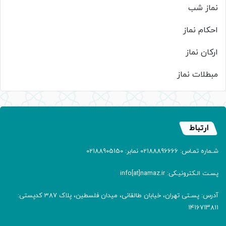
نماز شب
احکام نماز
ارکان نماز
مبطلات نماز
ارتباط
شـماره تمـاس: 02188896666 نمابر: 02188905150
پسـت الـکترونیـکی: info[at]namaz.ir
آدرس: پسـتی تهران، خیابان طالقانی، میدان فلسطین، پلاک 387 کدپستی:
۱۴۱۶۷۱۳۸۱۱