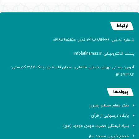
ارتباط
شـماره تمـاس: 02188896666 نمابر: 02188905150
پسـت الـکترونیـکی: info[at]namaz.ir
آدرس: پسـتی تهران، خیابان طالقانی، میدان فلسطین، پلاک 387 کدپستی:
۱۴۱۶۷۱۳۸۱۱
پیوندها
دفتر مقام معظم رهبری
پایگاه درسهایی از قرآن
بنیاد فرهنگی حضرت مهدی موعود (عج)
مجمع خیرین مسجد ساز