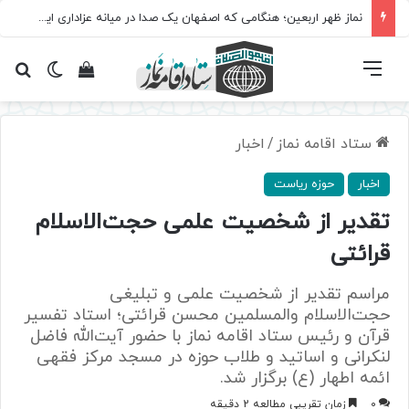
نماز ظهر اربعین؛ هنگامی که اصفهان یک صدا در میانه عزاداری ایستاد
فهرست
تغییر پ
مشاهده سبد 
جس
ستاد اقامه نماز
/
اخبار
اخبار
حوزه ریاست
تقدیر از شخصیت علمی حجت‌الاسلام
قرائتی
مراسم تقدیر از شخصیت علمی و تبلیغی
حجت‌الاسلام والمسلمین محسن قرائتی؛ استاد تفسیر
قرآن و رئیس ستاد اقامه نماز با حضور آیت‌الله فاضل
لنکرانی و اساتید و طلاب حوزه در مسجد مرکز فقهی
ائمه اطهار (ع) برگزار شد.
0
زمان تقریبی مطالعه 2 دقیقه