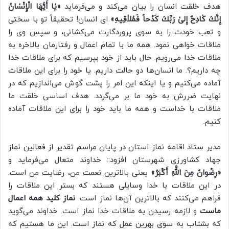
هدف خلقت انسان را بیان می‌کند و می‌فرماید
«يٰا أَيُّهَا الْإِنْسٰانُ
إِنَّكَ كٰادِحٌ إِلىٰ رَبِّكَ كَدْحاً فَمُلاٰقِيهِ»
اى انسان! تحقيقاً تو با سختى
و تعب خودت را به سوى پروردگارت مى‌كشانى، و سپس وى را
ملاقات خواهى نمود. همه ما با تمام اعمال و رفتارمان بالاخره به
ملاقات خدا می‌رویم. حال باید از خود بپرسیم که برای ملاقات خدا
چه داریم؟. ما انسان‌ها دو حالت داریم. یا خود را برای این ملاقات
آماده می‌کنیم و یا اینکه این امر را پشت گوش می‌اندازیم که در
نهایت ضررش به خود ما بر می‌گردد. هدف اساسی خلقت ما
ملاقات با خداست و همه ما باید خود را برای این ملاقات آماده
کنیم.
مدیر ستاد اقامه نماز استان در پایان مراسم تقدیر از فعالین نماز
جهاد کشاورزی شهرستان افزود:: خداوند متعال می‌فرماید و
«رِضْوانٌ مِنَ اللَّهِ أَكْبَرُ»
یعنی بالاترین نعمت من، رضایت من است.
در این ملاقات با خدا وسایلی هستند که بستر این ملاقات را
فراهم می‌کنند که بالاترین آن‌ها نماز است.
نماز کلید همه‌‍ اعمال
ماست
و لازمه رسیدن به ملاقات خدا نماز است. خداوند می‌گوید
که بشتاب به سوی بهرین عمل که نماز است. این ما هستیم که