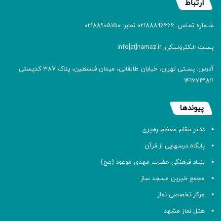
ارتباط
شـماره تمـاس: 02188896666 نمابر: 02188905150
پسـت الـکترونیـکی: info[at]namaz.ir
آدرس: پسـتی تهران، خیابان طالقانی، میدان فلسطین، پلاک 387 کدپستی:
۱۴۱۶۷۱۳۸۱۱
پیوندها
دفتر مقام معظم رهبری
پایگاه درسهایی از قرآن
بنیاد فرهنگی حضرت مهدی موعود (عج)
مجمع خیرین مسجد ساز
مرکز تخصصی نماز
هتل نماز مشهد