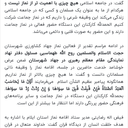
گفت: در جامعه اسلامی
هیچ چیزی با اهمیت تر از نماز نیست
و
هرکدام از ما به عنوان یک مسلمان و کسی که در جامعه اسلامی
زندگی می‌کند این وظیفه شرعی را داریم که در نماز جماعت شرکت
کنیم. الحمدلله کارکنان این دستگاه حضور فعالی در نماز جماعت
دارند و این حضور به صورت قلبی و دائمی می‌باشد.
در ادامه مراسم تقدیر از فعالین نماز جهاد کشاورزی شهرستان
حجت الاسلام والمسلمین روح الله طهماسبی مسئول دفتر نهاد
نمایندگی مقام معظم رهبری در جهاد شهرستان
ضمن عرض
خوشامد خدمت حاضرین در جلسه، اقامه نماز را وظیفه ذاتی
مسلمانان دانست و گفت: ما هیچ چیزی بالاتر از نماز نداریم.
همانگونه پیامبر عظیم الشأن اسلام می‌فرمایند
أَوَّلُ مَا يُحَاسَبُ
اَلْعَبْدُ اَلصَّلاَةُ فَإِنْ قُبِلَتْ قُبِلَ مَا سِوَاهَا وَ إِنْ رُدَّتْ رُدَّ مَا سِوَاهَا.
بحمدلله کارکنان این دستگاه در نماز جماعت و سایر برنامه‌های
فرهنگی حضور پررنگی دارند اما انتظار ما بیشتر از این است.
فیض اله رضایتی مدیر ستاد اقامه نماز استان ایلام با اشاره به
هدف خلقت انسان از دیدگاه قران گفت: خداوند متعال در قران