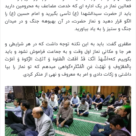
فعالین نماز در یک اداره ای که خدمت مضاعف به محرومین دارید
باید از حضرت سیدالشهدا (ع) تأسی بگیرید و امام حسین (ع) را
الگو قرار دهید و نماز حضرت، در آن بهبوهه جنگ و در میدان
جنگ و ستیز را به یاد بیاورید.
مظفری گفت: باید به این نکته توجه داشت که در هر شرایطی و
هر جا و مکانی نماز اول وقت و به جماعت فراموش نشود و باید
بگوییم که«اَشْهَدُ اَنَّکَ قَدْ اَقَمْتَ الْصَّلوهَ وَ آتَیْتَ الزَّکوهَ وَ اَمَرْتَ
بِالْمَعْرُوفِ وَ نَهَیْتَ عَنِ الْمُنْکَرِ»گواهی می‎دهم که تو نماز را بپا
داشتی و زکات دادی و امر به معروف و نهی از منکر کردی.