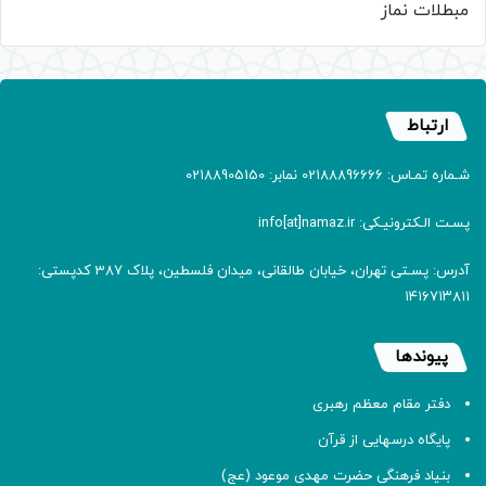
مبطلات نماز
ارتباط
شـماره تمـاس: 02188896666 نمابر: 02188905150
پسـت الـکترونیـکی: info[at]namaz.ir
آدرس: پسـتی تهران، خیابان طالقانی، میدان فلسطین، پلاک 387 کدپستی:
۱۴۱۶۷۱۳۸۱۱
پیوندها
دفتر مقام معظم رهبری
پایگاه درسهایی از قرآن
بنیاد فرهنگی حضرت مهدی موعود (عج)