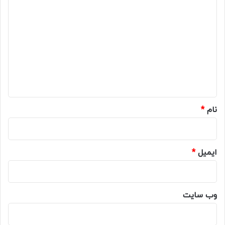
د
ی
د
گ
ا
ه
*
نام
*
ایمیل
*
وب‌ سایت