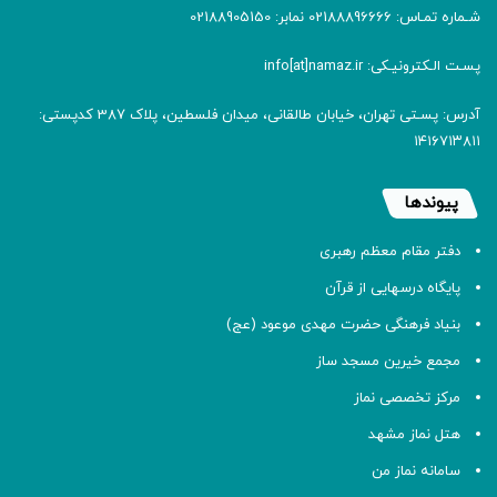
شـماره تمـاس: 02188896666 نمابر: 02188905150
پسـت الـکترونیـکی: info[at]namaz.ir
آدرس: پسـتی تهران، خیابان طالقانی، میدان فلسطین، پلاک 387 کدپستی:
۱۴۱۶۷۱۳۸۱۱
پیوندها
دفتر مقام معظم رهبری
پایگاه درسهایی از قرآن
بنیاد فرهنگی حضرت مهدی موعود (عج)
مجمع خیرین مسجد ساز
مرکز تخصصی نماز
هتل نماز مشهد
سامانه نماز من