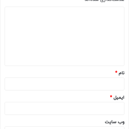
د
ی
د
گ
ا
ه
*
نام
*
ایمیل
*
وب‌ سایت