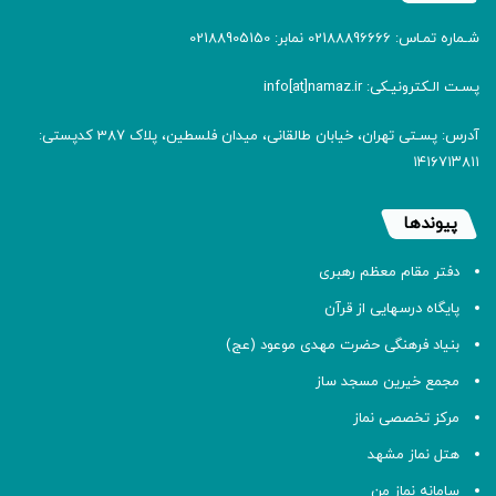
شـماره تمـاس: 02188896666 نمابر: 02188905150
پسـت الـکترونیـکی: info[at]namaz.ir
آدرس: پسـتی تهران، خیابان طالقانی، میدان فلسطین، پلاک 387 کدپستی:
۱۴۱۶۷۱۳۸۱۱
پیوندها
دفتر مقام معظم رهبری
پایگاه درسهایی از قرآن
بنیاد فرهنگی حضرت مهدی موعود (عج)
مجمع خیرین مسجد ساز
مرکز تخصصی نماز
هتل نماز مشهد
سامانه نماز من