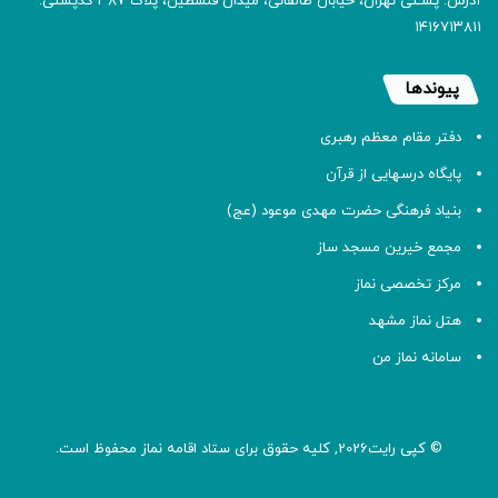
آدرس: پسـتی تهران، خیابان طالقانی، میدان فلسطین، پلاک 387 کدپستی:
۱۴۱۶۷۱۳۸۱۱
پیوندها
دفتر مقام معظم رهبری
پایگاه درسهایی از قرآن
بنیاد فرهنگی حضرت مهدی موعود (عج)
مجمع خیرین مسجد ساز
مرکز تخصصی نماز
هتل نماز مشهد
سامانه نماز من
© کپی رایت2026, کلیه حقوق برای ستاد اقامه
نماز
محفوظ است.