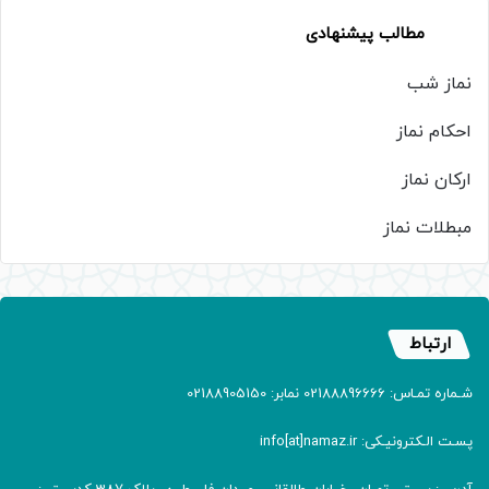
مطالب پیشنهادی
نماز شب
احکام نماز
ارکان نماز
مبطلات نماز
ارتباط
شـماره تمـاس: 02188896666 نمابر: 02188905150
پسـت الـکترونیـکی: info[at]namaz.ir