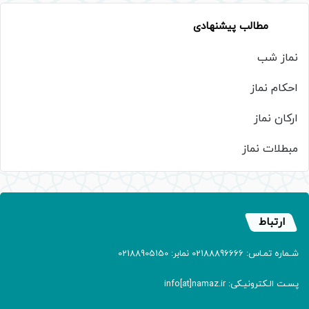
مطالب پیشنهادی
نماز شب
احکام نماز
ارکان نماز
مبطلات نماز
ارتباط
شـماره تمـاس: 02188896666 نمابر: 02188905150
پسـت الـکترونیـکی: info[at]namaz.ir