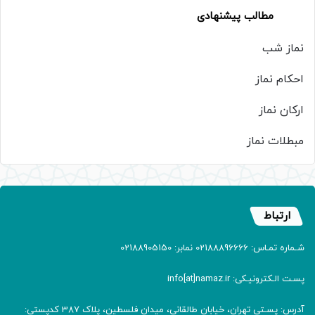
مطالب پیشنهادی
نماز شب
احکام نماز
ارکان نماز
مبطلات نماز
ارتباط
شـماره تمـاس: 02188896666 نمابر: 02188905150
پسـت الـکترونیـکی: info[at]namaz.ir
آدرس: پسـتی تهران، خیابان طالقانی، میدان فلسطین، پلاک 387 کدپستی: