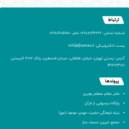
ارتباط
شـماره تمـاس: 02188896666 نمابر: 02188905150
پسـت الـکترونیـکی: info[at]namaz.ir
آدرس: پسـتی تهران، خیابان طالقانی، میدان فلسطین، پلاک 387 کدپستی:
۱۴۱۶۷۱۳۸۱۱
پیوندها
دفتر مقام معظم رهبری
پایگاه درسهایی از قرآن
بنیاد فرهنگی حضرت مهدی موعود (عج)
مجمع خیرین مسجد ساز