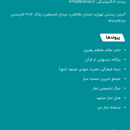
پسـت الـکترونیـکی: info[at]namaz.ir
آدرس: پسـتی تهران، خیابان طالقانی، میدان فلسطین، پلاک 387 کدپستی:
۱۴۱۶۷۱۳۸۱۱
پیوندها
دفتر مقام معظم رهبری
پایگاه درسهایی از قرآن
بنیاد فرهنگی حضرت مهدی موعود (عج)
مجمع خیرین مسجد ساز
مرکز تخصصی نماز
هتل نماز مشهد
سامانه نماز من