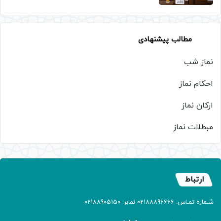
مطالب پیشنهادی
نماز شب
احکام نماز
ارکان نماز
مبطلات نماز
ارتباط
شـماره تمـاس: 02188896666 نمابر: 02188905150